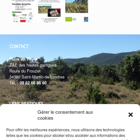
CONTACT
Flore en Thym
ZAE des hautes garrigues
Route du Frouzet
34380 Saint-Martin-de-Londres
Tél. :
09 62 68 86 60
LIENS PRATIQUES
Gérer le consentement aux
Conditions Générales de vente
cookies
Plan du site
Mentions légales
Pour offrir les meilleures expériences, nous utilisons des technologies
Confidentialité des données
telles que les cookies pour stocker et/ou accéder aux informations des