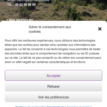
Tél. :
09 62 68 86 60
LIENS PRATIQUES
Gérer le consentement aux
Conditions Générales de vente
cookies
Plan du site
Mentions légales
Pour offrir les meilleures expériences, nous utilisons des technologies
Confidentialité des données
telles que les cookies pour stocker et/ou accéder aux informations des
appareils. Le fait de consentir à ces technologies nous permettra de traiter
des données telles que le comportement de navigation ou les ID uniques
sur ce site. Le fait de ne pas consentir ou de retirer son consentement peut
Projet LEADER
avoir un effet négatif sur certaines caractéristiques et fonctions.
Accepter
Refuser
Voir les préférences
Flore en thym
© 2020 • Production et vente de plantes aromatiques et
médicinales, bio et sauvages •
Agence web
Politique de cookies
Confidentialité des données et cookies