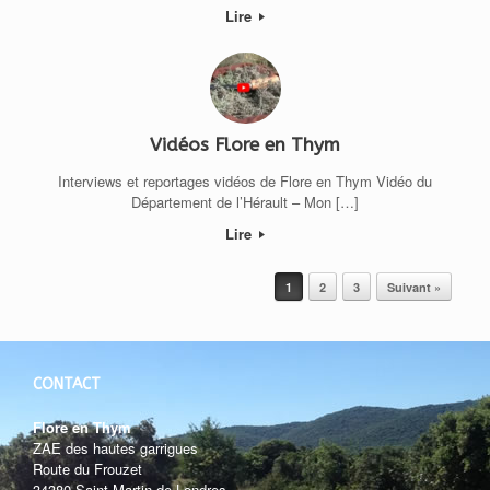
Lire
Vidéos Flore en Thym
Interviews et reportages vidéos de Flore en Thym Vidéo du
Département de l’Hérault – Mon […]
Lire
Post navigation
1
2
3
Suivant »
CONTACT
Flore en Thym
ZAE des hautes garrigues
Route du Frouzet
34380 Saint-Martin-de-Londres